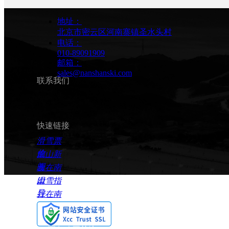
南山春雪狂欢节 | 来南山，一起嗨！
ꄷ
合作伙伴
地址：
北京市密云区河南寨镇圣水头村
2026年3月7日，季末露天大派对即将开启！
电话：
010-89091909
넶
2561
2026-02-27
ꄷ
联系我们
邮箱：
sales@nanshanski.com
联系我们
快速链接
滑雪票
价
南山新
闻
食在南
山
滑雪指
导
行在南
山