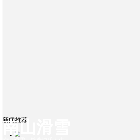
学在南山
ꄷ
滑雪票价&预定
食在南山
ꄷ
ꄷ
南山攻略
教学价格
住在南山
ꄷ
ꄷ
ꄷ
滑雪流程
冬令营
南山咖啡吧
行在南山
ꄷ
ꄷ
ꄷ
滑雪者行为准则
东北大花堂
住宿价格&介绍
南山新闻
ꄷ
露天小吃广场
新闻推荐
南山滑雪
关于南山
ꄷ
ꄷ
苔露丝餐吧
实时雪况