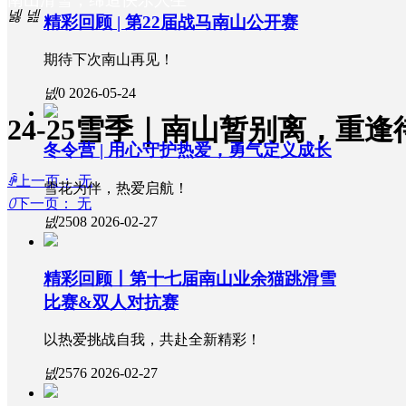
南山滑雪，缔造快乐人生
넳
넲
精彩回顾 | 第22届战马南山公开赛
期待下次南山再见！
ꄷ
ꄷ
ꄷ
南山大食堂
南山新闻
南山简介
넶
0
2026-05-24
24-25雪季｜南山暂别离，重逢
ꄷ
ꄷ
ꄷ
PP雪山咖啡吧
专题活动
南山22周年大事记
冬令营 | 用心守护热爱，勇气定义成长
ꄴ
上一页：
无
雪花为伴，热爱启航！
ꄲ
下一页：
无
ꄷ
卢建博士｜《醉雪中
넶
2508
2026-02-27
精彩回顾丨第十七届南山业余猫跳滑雪
国》
比赛&双人对抗赛
以热爱挑战自我，共赴全新精彩！
ꄷ
雪具租用大厅
넶
2576
2026-02-27