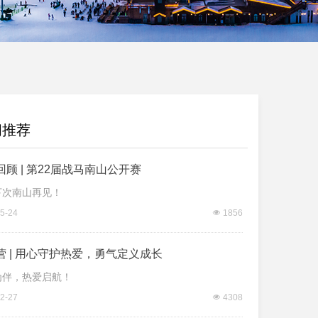
闻推荐
回顾 | 第22届战马南山公开赛
下次南山再见！
5-24
넶
1856
营 | 用心守护热爱，勇气定义成长
为伴，热爱启航！
2-27
넶
4308