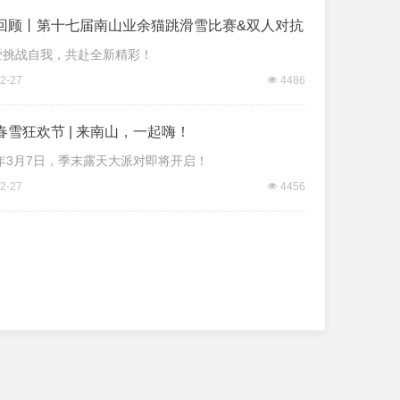
回顾丨第十七届南山业余猫跳滑雪比赛&双人对抗
爱挑战自我，共赴全新精彩！
2-27
넶
4486
春雪狂欢节 | 来南山，一起嗨！
6年3月7日，季末露天大派对即将开启！
2-27
넶
4456