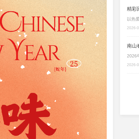
精彩
赛
以热
2026-0
南山
202
2026-0