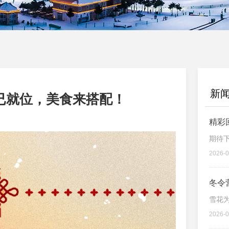
新
已就位，美食来搭配！
精彩
期待
2026-0
冬令
雪花
2026-0